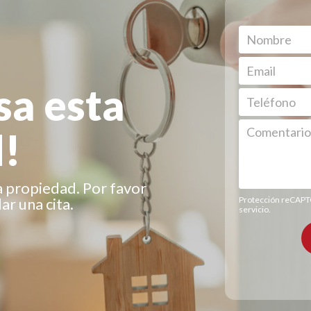
sa esta
!
a propiedad. Por favor
r una cita.
Protección reCAP
servicio
.