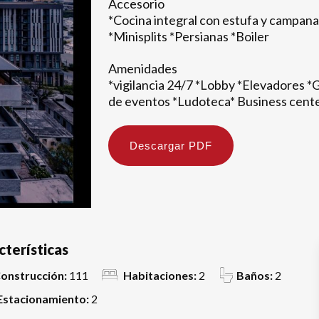
Accesorio
*Cocina integral con estufa y campan
*Minisplits *Persianas *Boiler
Amenidades
*vigilancia 24/7 *Lobby *Elevadores *
de eventos *Ludoteca* Business cent
Descargar PDF
cterísticas
onstrucción:
111
Habitaciones:
2
Baños:
2
Estacionamiento:
2