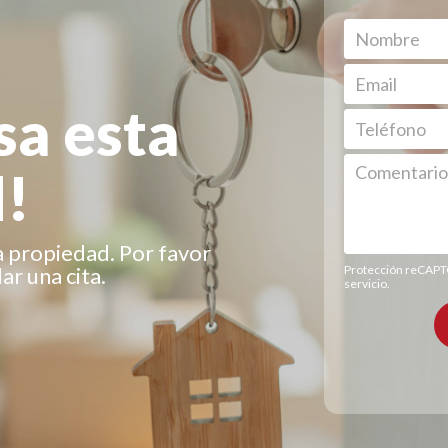
sa esta
!
a propiedad. Por favor
r una cita.
Protección reCAP
servicio
.