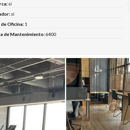
rca:
si
ador:
si
 de Oficina:
1
a de Mantenimiento:
6400