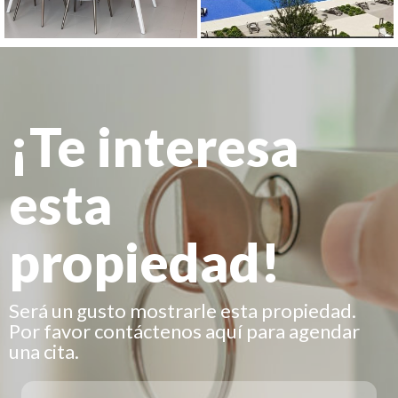
¡Te interesa
esta
propiedad!
Será un gusto mostrarle esta propiedad.
Por favor contáctenos aquí para agendar
una cita.