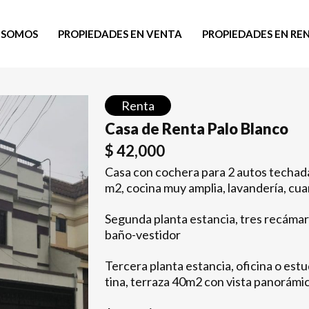
 SOMOS
PROPIEDADES EN VENTA
PROPIEDADES EN RE
Renta
Casa de Renta Palo Blanco
$
42,000
Casa con cochera para 2 autos techada,
m2, cocina muy amplia, lavandería, cua
Segunda planta estancia, tres recáma
baño-vestidor
Tercera planta estancia, oficina o est
tina, terraza 40m2 con vista panorámic