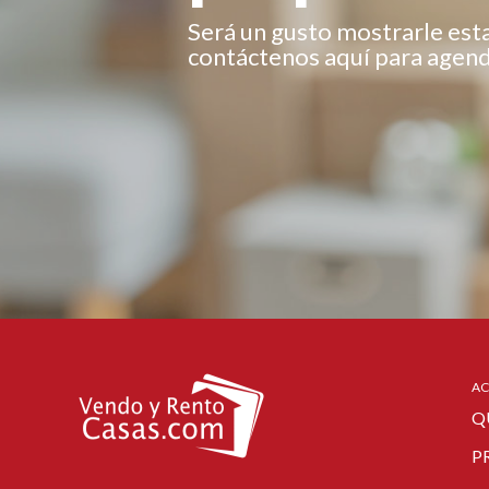
Será un gusto mostrarle est
contáctenos aquí para agenda
AC
Q
P