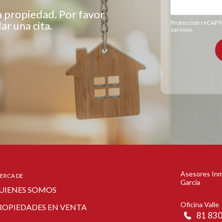
a propiedad. Por favor
r una cita.
Protección reCAP
servicio
.
Asesores Inm
ERCA DE
Garcia
UIENES SOMOS
Oficina Valle
ROPIEDADES EN VENTA
81 83