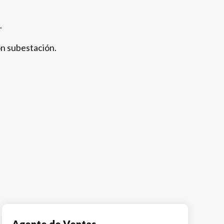
.
on subestación.
Agente de Ventas