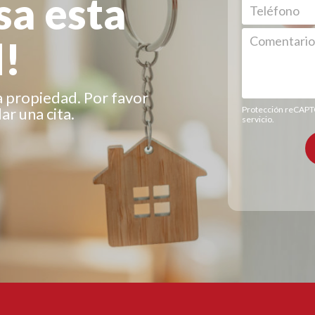
sa esta
!
a propiedad. Por favor
r una cita.
Protección reCAP
servicio
.